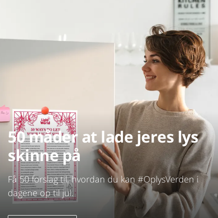
50 måder at lade jeres lys
skinne på
Få 50 forslag til, hvordan du kan #OplysVerden i
dagene op til jul.