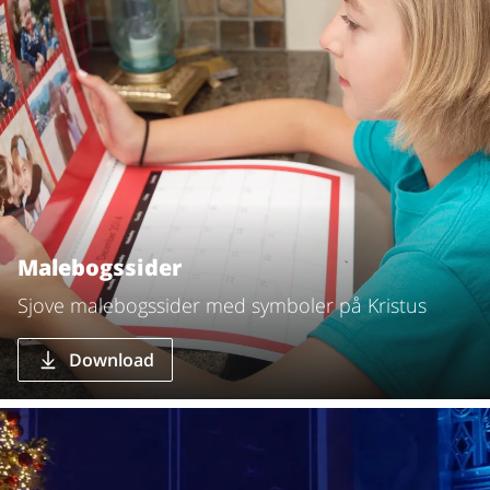
Malebogssider
Sjove malebogssider med symboler på Kristus
Download