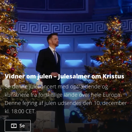
Vidner om julen – Julesalmer om Kristus
Se denne julekoncert med optrædende og
kunstnere fra forskellige lande over hele Europa.
Denne fejring af julen udsendes den 10. december
kl. 18:00 CET.
Se