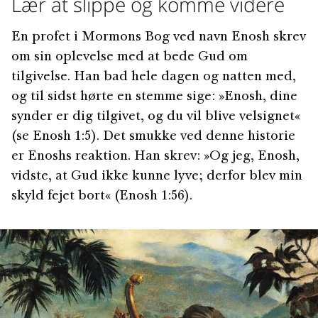
Lær at slippe og komme videre
En profet i Mormons Bog ved navn Enosh skrev
om sin oplevelse med at bede Gud om
tilgivelse. Han bad hele dagen og natten med,
og til sidst hørte en stemme sige: »Enosh, dine
synder er dig tilgivet, og du vil blive velsignet«
(se Enosh 1:5). Det smukke ved denne historie
er Enoshs reaktion. Han skrev: »Og jeg, Enosh,
vidste, at Gud ikke kunne lyve; derfor blev min
skyld fejet bort« (Enosh 1:56).