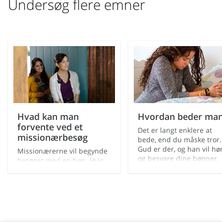
Undersøg flere emner
Hvad kan man
Hvordan beder ma
forvente ved et
Det er langt enklere at
missionærbesøg
bede, end du måske tror.
Gud er der, og han vil hø
Missionærerne vil begynde
og besvare dine bønner.
besøget med en bøn. Hvis
du er parat, kan de endda
bede dig om at sige
bønnen. Uanset hvad, så er
målet at indbyde
Helligånden til at være en
del af samtalen.